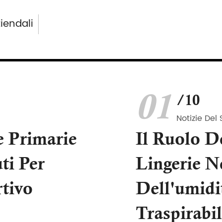
ziendali
01
/10
Notizie Del 
e Primarie
Il Ruolo De
ti Per
Lingerie N
tivo
Dell'umidi
Traspirabil