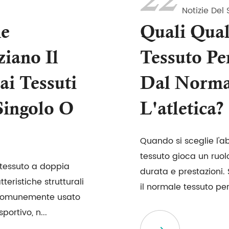
22
Notizie Del 
he
Quali Qual
ziano Il
Tessuto Pe
ai Tessuti
Dal Normal
Singolo O
L'atletica?
Quando si sceglie l'abb
tessuto gioca un ruol
i tessuto a doppia
durata e prestazioni.
teristiche strutturali
il normale tessuto per 
 È comunemente usato
portivo, n...