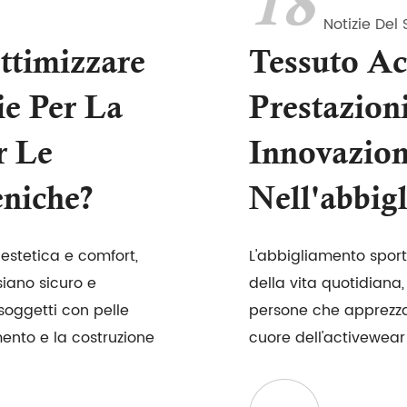
18
Notizie Del 
ttimizzare
Tessuto Ac
ie Per La
Prestazion
r Le
Innovazio
eniche?
Nell'abbig
 estetica e comfort,
L'abbigliamento sport
siano sicuro e
della vita quotidiana,
 soggetti con pelle
persone che apprezzano
amento e la costruzione
cuore dell'activewear è