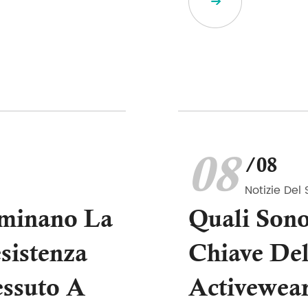
08
/08
Notizie Del 
rminano La
Quali Sono
sistenza
Chiave Del
essuto A
Activewea